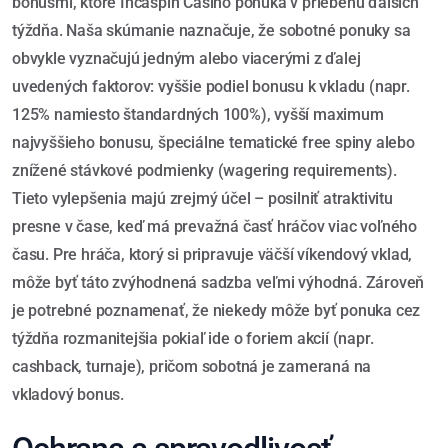
bonusmi, ktoré Incaspin Casino ponúka v priebehu ďalších
týždňa. Naša skúmanie naznačuje, že sobotné ponuky sa
obvykle vyznačujú jedným alebo viacerými z ďalej
uvedených faktorov: vyššie podiel bonusu k vkladu (napr.
125% namiesto štandardných 100%), vyšší maximum
najvyššieho bonusu, špeciálne tematické free spiny alebo
znížené stávkové podmienky (wagering requirements).
Tieto vylepšenia majú zrejmý účel – posilniť atraktivitu
presne v čase, keď má prevažná časť hráčov viac voľného
času. Pre hráča, ktorý si pripravuje väčší víkendový vklad,
môže byť táto zvýhodnená sadzba veľmi výhodná. Zároveň
je potrebné poznamenať, že niekedy môže byť ponuka cez
týždňa rozmanitejšia pokiaľ ide o foriem akcií (napr.
cashback, turnaje), pričom sobotná je zameraná na
vkladový bonus.