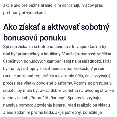
akcie ako pre bežné hranie, čím ochraňujú hráčov pred
prehnanými výdavkami.
Ako získať a aktivovať sobotný
bonusovú ponuku
Spôsob získania sobotného bonusu v Incaspin Casino by
mal byť priamočiary a intuitívny. V našej skúsenosti väčšina
úspešných bonusových kampaní stojí na prehľadnosti. Hráč
by mal byť schopný získať bonus v pár krokoch. V prvom
rade je potrebná registrácia a overenie účtu, čo je zvyčajný
proces pre všetky povolené platformy. Potom, po prístupe v
sobotu, by mala byť akcia dobre viditeľná na úvodnej stránke
alebo v sekcii „Promo“ či „Bonusy“. Spustenie zvyčajne
nastáva pomocou zvolenia bonusu pred realizáciou vkladu
alebo zadaním promo kódu, ak je potrebný. Dôležité je