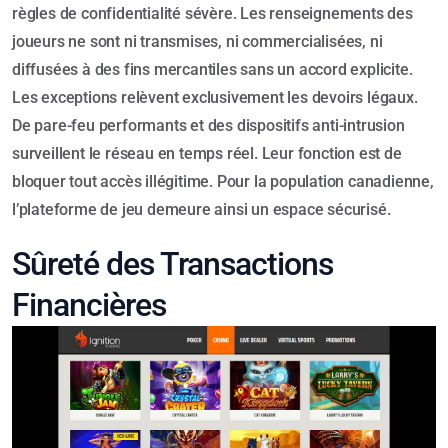
règles de confidentialité sévère. Les renseignements des
joueurs ne sont ni transmises, ni commercialisées, ni
diffusées à des fins mercantiles sans un accord explicite.
Les exceptions relèvent exclusivement les devoirs légaux.
De pare-feu performants et des dispositifs anti-intrusion
surveillent le réseau en temps réel. Leur fonction est de
bloquer tout accès illégitime. Pour la population canadienne,
l’plateforme de jeu demeure ainsi un espace sécurisé.
Sûreté des Transactions
Financières