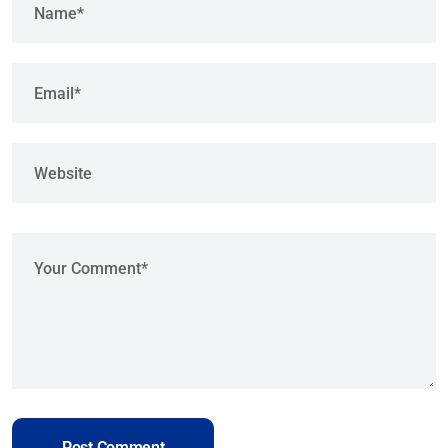
Post Comment