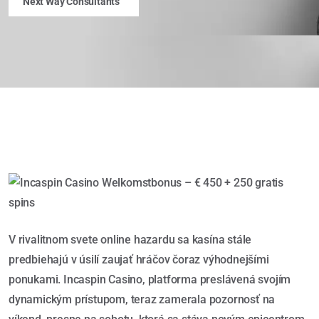
Next Way Consultants
V rivalitnom svete online hazardu sa kasína stále
predbiehajú v úsilí zaujať hráčov čoraz výhodnejšími
ponukami. Incaspin Casino, platforma preslávená svojím
dynamickým prístupom, teraz zamerala pozornosť na