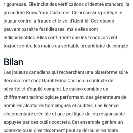
rigoureuse. Elle inclut des vérifications d’identité standard, la
procédure Know Your Customer. Ce processus protège le
joueur contre la fraude et le vol d’identité. Ces étapes
peuvent paraître fastidieuses, mais elles sont
indispensables. Elles confirment que les fonds arrivent
toujours entre les mains du véritable propriétaire du compte.
Bilan
Les joueurs canadiens qui recherchent une plateforme sûre
découvriront chez Gamblerina Casino un contexte de
sécurité et d’équité complet. Le casino combine un
chiffrement technologique performant, des générateurs de
nombres aléatoires homologués et audités, une licence
réglementaire crédible et une politique de jeu responsable
appuyée par des outils concrets. Cet ensemble génère un
contexte où le divertissement peut se dérouler en toute