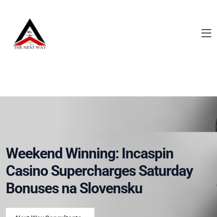
Weekend Winning: Incaspin
Casino Supercharges Saturday
Bonuses na Slovensku