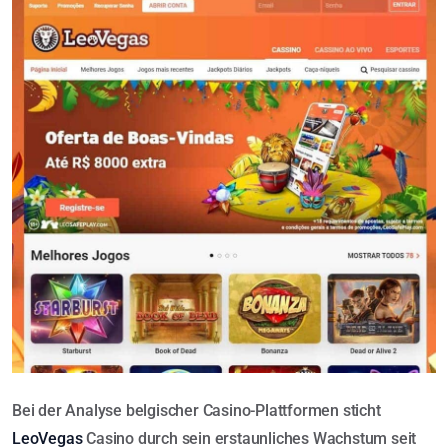
Bei der Analyse belgischer Casino-Plattformen sticht
LeoVegas
Casino durch sein erstaunliches Wachstum seit