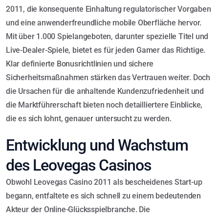
2011, die konsequente Einhaltung regulatorischer Vorgaben
und eine anwenderfreundliche mobile Oberfläche hervor.
Mit über 1.000 Spielangeboten, darunter spezielle Titel und
Live-Dealer-Spiele, bietet es für jeden Gamer das Richtige.
Klar definierte Bonusrichtlinien und sichere
Sicherheitsmaßnahmen stärken das Vertrauen weiter. Doch
die Ursachen für die anhaltende Kundenzufriedenheit und
die Marktführerschaft bieten noch detailliertere Einblicke,
die es sich lohnt, genauer untersucht zu werden.
Entwicklung und Wachstum
des Leovegas Casinos
Obwohl Leovegas Casino 2011 als bescheidenes Start-up
begann, entfaltete es sich schnell zu einem bedeutenden
Akteur der Online-Glücksspielbranche. Die