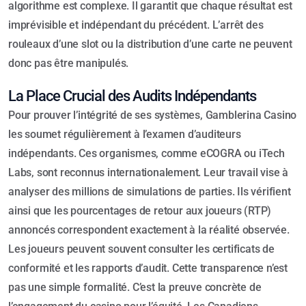
algorithme est complexe. Il garantit que chaque résultat est
imprévisible et indépendant du précédent. L’arrêt des
rouleaux d’une slot ou la distribution d’une carte ne peuvent
donc pas être manipulés.
La Place Crucial des Audits Indépendants
Pour prouver l’intégrité de ses systèmes, Gamblerina Casino
les soumet régulièrement à l’examen d’auditeurs
indépendants. Ces organismes, comme eCOGRA ou iTech
Labs, sont reconnus internationalement. Leur travail vise à
analyser des millions de simulations de parties. Ils vérifient
ainsi que les pourcentages de retour aux joueurs (RTP)
annoncés correspondent exactement à la réalité observée.
Les joueurs peuvent souvent consulter les certificats de
conformité et les rapports d’audit. Cette transparence n’est
pas une simple formalité. C’est la preuve concrète de