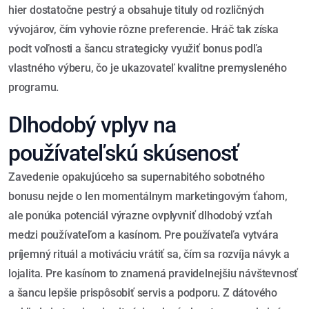
hier dostatočne pestrý a obsahuje tituly od rozličných
vývojárov, čím vyhovie rôzne preferencie. Hráč tak získa
pocit voľnosti a šancu strategicky využiť bonus podľa
vlastného výberu, čo je ukazovateľ kvalitne premysleného
programu.
Dlhodobý vplyv na
používateľskú skúsenosť
Zavedenie opakujúceho sa supernabitého sobotného
bonusu nejde o len momentálnym marketingovým ťahom,
ale ponúka potenciál výrazne ovplyvniť dlhodobý vzťah
medzi používateľom a kasínom. Pre používateľa vytvára
príjemný rituál a motiváciu vrátiť sa, čím sa rozvíja návyk a
lojalita. Pre kasínom to znamená pravidelnejšiu návštevnosť
a šancu lepšie prispôsobiť servis a podporu. Z dátového