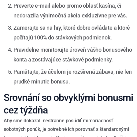
Preverte e-mail alebo promo oblasť kasína, či
nedorazila výnimočná akcia exkluzívne pre vás.
Zamerajte sa na hry, ktoré dobre ovládate a ktoré
počítajú 100% do stávkových podmienok.
Pravidelne monitorujte úroveň vášho bonusového
konta a zostávajúce stávkové podmienky.
Pamätajte, že účelom je rozšírená zábava, nie len
prudké minutie bonusu.
Srovnání so obvyklými bonusmi
cez týždňa
Aby sme dokázali nestranne posúdiť mimoriadnosť
sobotných ponúk, je potrebné ich porovnať s štandardnými