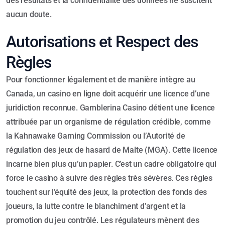
des résultats et la confidentialité des données ne suscitent
aucun doute.
Autorisations et Respect des
Règles
Pour fonctionner légalement et de manière intègre au
Canada, un casino en ligne doit acquérir une licence d’une
juridiction reconnue. Gamblerina Casino détient une licence
attribuée par un organisme de régulation crédible, comme
la Kahnawake Gaming Commission ou l’Autorité de
régulation des jeux de hasard de Malte (MGA). Cette licence
incarne bien plus qu’un papier. C’est un cadre obligatoire qui
force le casino à suivre des règles très sévères. Ces règles
touchent sur l’équité des jeux, la protection des fonds des
joueurs, la lutte contre le blanchiment d’argent et la
promotion du jeu contrôlé. Les régulateurs mènent des