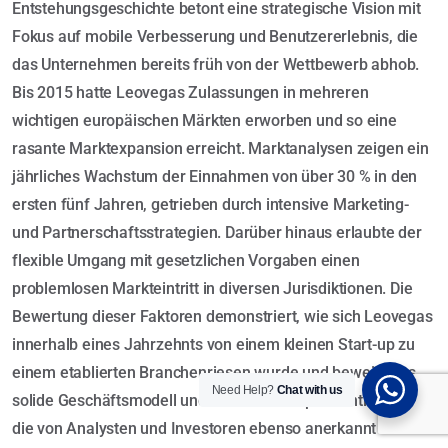
Entstehungsgeschichte betont eine strategische Vision mit
Fokus auf mobile Verbesserung und Benutzererlebnis, die
das Unternehmen bereits früh von der Wettbewerb abhob.
Bis 2015 hatte Leovegas Zulassungen in mehreren
wichtigen europäischen Märkten erworben und so eine
rasante Marktexpansion erreicht. Marktanalysen zeigen ein
jährliches Wachstum der Einnahmen von über 30 % in den
ersten fünf Jahren, getrieben durch intensive Marketing-
und Partnerschaftsstrategien. Darüber hinaus erlaubte der
flexible Umgang mit gesetzlichen Vorgaben einen
problemlosen Markteintritt in diversen Jurisdiktionen. Die
Bewertung dieser Faktoren demonstriert, wie sich Leovegas
innerhalb eines Jahrzehnts von einem kleinen Start-up zu
einem etablierten Branchenriesen wurde und beweist das
Need Help?
Chat with us
solide Geschäftsmodell und die exakte Implementierung,
die von Analysten und Investoren ebenso anerkannt